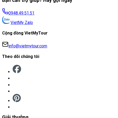
Bạn cần trợ giúp? Hãy gọi ngay
0948.49.51.51
VietMy Zalo
Cộng đồng VietMyTour
info@vietmytour.com
Theo dõi chúng tôi
Giải thưởng