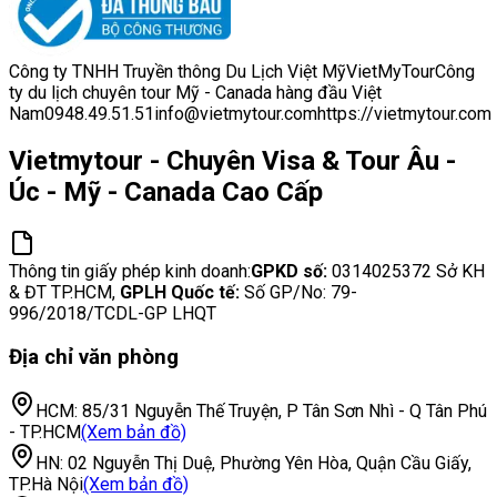
Công ty TNHH Truyền thông Du Lịch Việt Mỹ
VietMyTour
Công
ty du lịch chuyên tour Mỹ - Canada hàng đầu Việt
Nam
0948.49.51.51
info@vietmytour.com
https://vietmytour.com
Vietmytour - Chuyên Visa & Tour Âu -
Úc - Mỹ - Canada Cao Cấp
Thông tin giấy phép kinh doanh:
GPKD số:
0314025372
Sở KH
& ĐT TP.HCM,
GPLH Quốc tế:
Số GP/No:
79-
996/2018/TCDL-GP LHQT
Địa chỉ văn phòng
HCM:
85/31 Nguyễn Thế Truyện, P Tân Sơn Nhì - Q Tân Phú
- TP.HCM
(Xem bản đồ)
HN:
02 Nguyễn Thị Duệ, Phường Yên Hòa, Quận Cầu Giấy,
TP.Hà Nội
(Xem bản đồ)