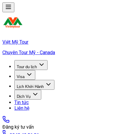
Việt Mỹ Tour
Chuyên Tour Mỹ - Canada
Tour du lịch
Visa
Lịch Khởi Hành
Dịch Vụ
Tin tức
Liên hệ
Đăng ký tư vấn