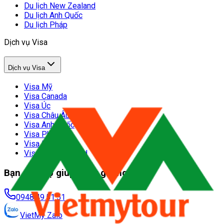
Du lịch New Zealand
Du lịch Anh Quốc
Du lịch Pháp
Dịch vụ Visa
Dịch vụ Visa
Visa Mỹ
Visa Canada
Visa Úc
Visa Châu Âu
Visa Anh Quốc
Visa Pháp
Visa Nhật Bản
Visa New Zealand
Bạn cần trợ giúp? Hãy gọi ngay
0948.49.51.51
VietMy Zalo