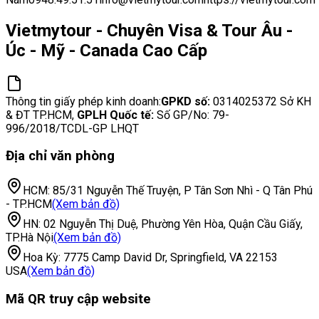
Vietmytour - Chuyên Visa & Tour Âu -
Úc - Mỹ - Canada Cao Cấp
Thông tin giấy phép kinh doanh:
GPKD số:
0314025372
Sở KH
& ĐT TP.HCM,
GPLH Quốc tế:
Số GP/No:
79-
996/2018/TCDL-GP LHQT
Địa chỉ văn phòng
HCM:
85/31 Nguyễn Thế Truyện, P Tân Sơn Nhì - Q Tân Phú
- TP.HCM
(Xem bản đồ)
HN:
02 Nguyễn Thị Duệ, Phường Yên Hòa, Quận Cầu Giấy,
TP.Hà Nội
(Xem bản đồ)
Hoa Kỳ:
7775 Camp David Dr, Springfield, VA 22153
USA
(Xem bản đồ)
Mã QR truy cập website