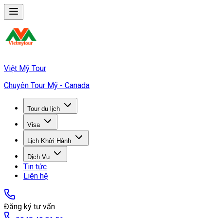
Việt Mỹ Tour
Chuyên Tour Mỹ - Canada
Tour du lịch
Visa
Lịch Khởi Hành
Dịch Vụ
Tin tức
Liên hệ
Đăng ký tư vấn