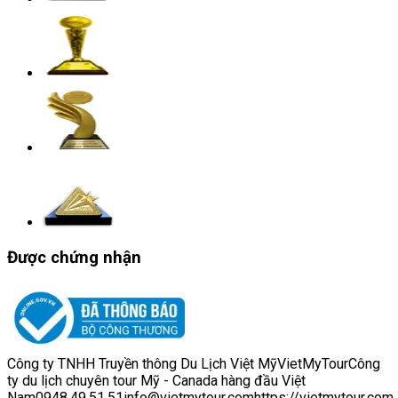
Được chứng nhận
Công ty TNHH Truyền thông Du Lịch Việt Mỹ
VietMyTour
Công
ty du lịch chuyên tour Mỹ - Canada hàng đầu Việt
Nam
0948.49.51.51
info@vietmytour.com
https://vietmytour.com